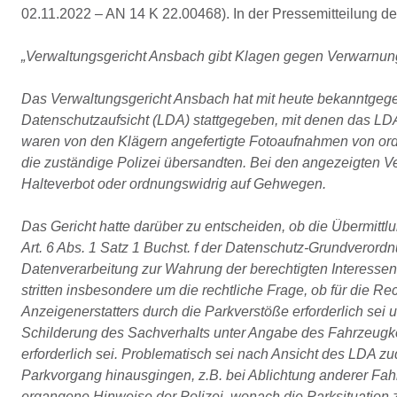
02.11.2022 – AN 14 K 22.00468). In der Pressemitteilung des
„Verwaltungsgericht Ansbach gibt Klagen gegen Verwarnung
Das Verwaltungsgericht Ansbach hat mit heute bekanntge
Datenschutzaufsicht (LDA) stattgegeben, mit denen das LD
waren von den Klägern angefertigte Fotoaufnahmen von ord
die zuständige Polizei übersandten. Bei den angezeigten V
Halteverbot oder ordnungswidrig auf Gehwegen.
Das Gericht hatte darüber zu entscheiden, ob die Übermitt
Art. 6 Abs. 1 Satz 1 Buchst. f der Datenschutz-Grundverord
Datenverarbeitung zur Wahrung der berechtigten Interessen de
stritten insbesondere um die rechtliche Frage, ob für die R
Anzeigenerstatters durch die Parkverstöße erforderlich sei u
Schilderung des Sachverhalts unter Angabe des Fahrzeugk
erforderlich sei. Problematisch sei nach Ansicht des LDA z
Parkvorgang hinausgingen, z.B. bei Ablichtung anderer Fa
ergangene Hinweise der Polizei, wonach die Parksituatio