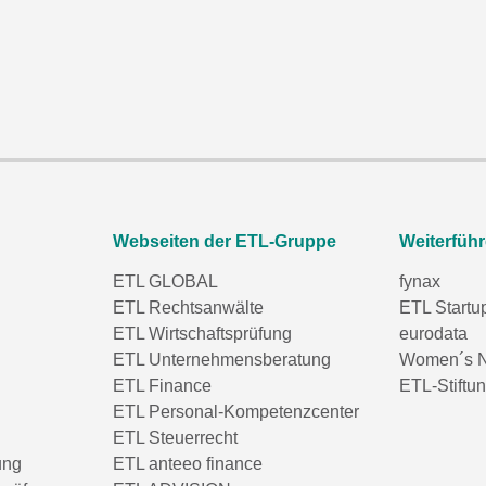
Webseiten der ETL-Gruppe
Weiterfüh
ETL GLOBAL
fynax
ETL Rechtsanwälte
ETL Startu
ETL Wirtschaftsprüfung
eurodata
ETL Unternehmensberatung
Women´s N
ETL Finance
ETL-Stiftu
ETL Personal-Kompetenzcenter
ETL Steuerrecht
ung
ETL anteeo finance