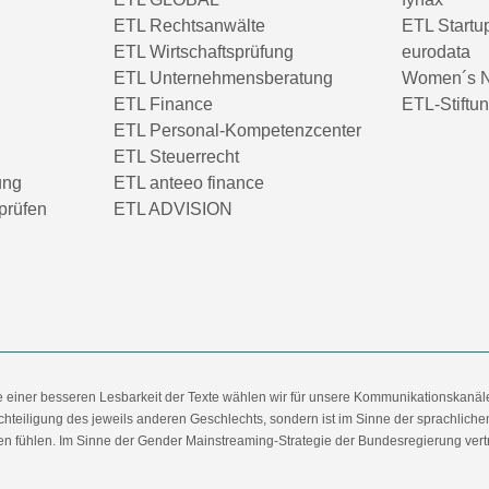
ETL Rechtsanwälte
ETL Startu
ETL Wirtschaftsprüfung
eurodata
ETL Unternehmensberatung
Women´s N
ETL Finance
ETL-Stiftu
ETL Personal-Kompetenzcenter
ETL Steuerrecht
ung
ETL anteeo finance
prüfen
ETL ADVISION
e einer besseren Lesbarkeit der Texte wählen wir für unsere Kommunikationskanäl
hteiligung des jeweils anderen Geschlechts, sondern ist im Sinne der sprachlich
 fühlen. Im Sinne der Gender Mainstreaming-Strategie der Bundesregierung vertret