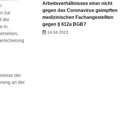
Arbeitsverhältnisses einer nicht
n
gegen das Coronavirus geimpften
n zur
medizinischen Fachangestellten
d der
gegen § 612a BGB?
e in
14.04.2023
bersehen,
versicherung
teresse der
erung an der