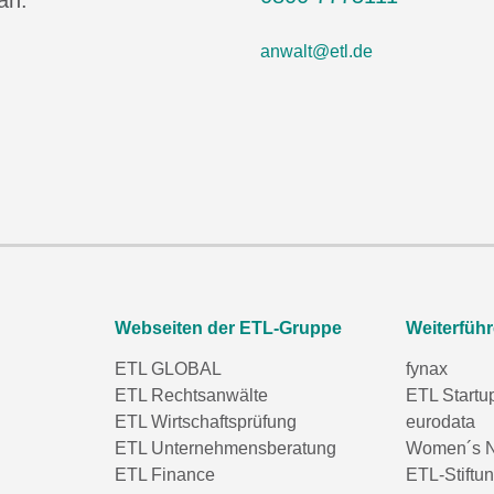
an.
anwalt@etl.de
Webseiten der ETL-Gruppe
Weiterfüh
ETL GLOBAL
fynax
ETL Rechtsanwälte
ETL Startu
ETL Wirtschaftsprüfung
eurodata
ETL Unternehmensberatung
Women´s N
ETL Finance
ETL-Stiftu