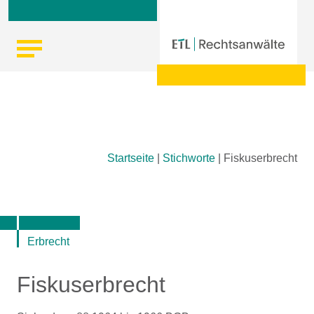
Skip
Startseite
|
Stichworte
|
Fiskuserbrecht
to
content
Erbrecht
Fiskuserbrecht