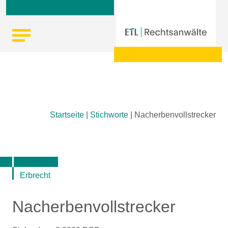
Skip
Startseite
|
Stichworte
|
Nacherbenvollstrecker
to
content
Erbrecht
Nacherbenvollstrecker