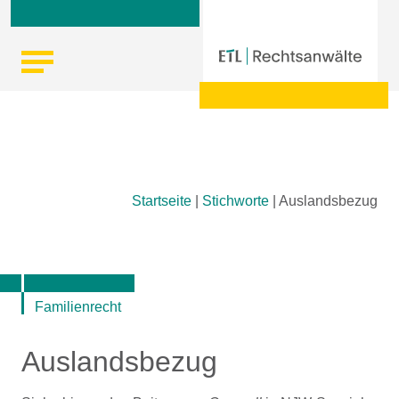
Skip
Startseite
|
Stichworte
|
Auslandsbezug
to
content
Familienrecht
Auslandsbezug