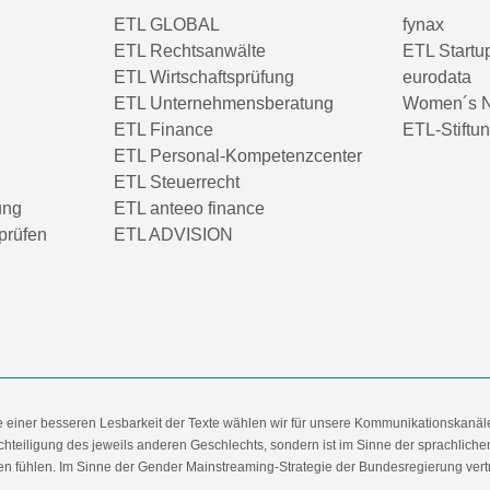
ETL GLOBAL
fynax
ETL Rechtsanwälte
ETL Startu
ETL Wirtschaftsprüfung
eurodata
ETL Unternehmensberatung
Women´s N
ETL Finance
ETL-Stiftu
ETL Personal-Kompetenzcenter
ETL Steuerrecht
ung
ETL anteeo finance
prüfen
ETL ADVISION
e einer besseren Lesbarkeit der Texte wählen wir für unsere Kommunikationskanäl
hteiligung des jeweils anderen Geschlechts, sondern ist im Sinne der sprachlich
 fühlen. Im Sinne der Gender Mainstreaming-Strategie der Bundesregierung vertret