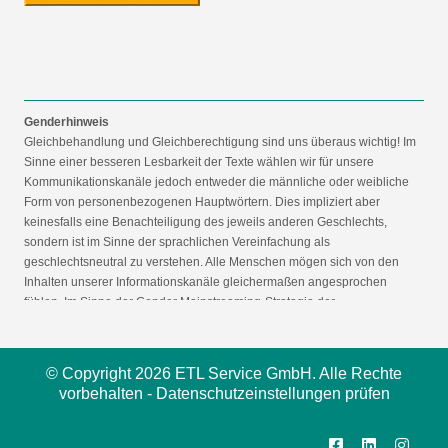
Genderhinweis
Gleichbehandlung und Gleichberechtigung sind uns überaus wichtig! Im
Sinne einer besseren Lesbarkeit der Texte wählen wir für unsere
Kommunikationskanäle jedoch entweder die männliche oder weibliche
Form von personenbezogenen Hauptwörtern. Dies impliziert aber
keinesfalls eine Benachteiligung des jeweils anderen Geschlechts,
sondern ist im Sinne der sprachlichen Vereinfachung als
geschlechtsneutral zu verstehen. Alle Menschen mögen sich von den
Inhalten unserer Informationskanäle gleichermaßen angesprochen
fühlen. Im Sinne der Gender Mainstreaming-Strategie der
Bundesregierung vertreten wir ausdrücklich eine Politik der
gleichstellungssensiblen Informationsvermittlung.
© Copyright 2026 ETL Service GmbH. Alle Rechte
vorbehalten -
Datenschutzeinstellungen prüfen