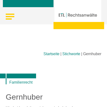
Skip
Startseite
|
Stichworte
|
Gernhuber
to
content
Familienrecht
Gernhuber