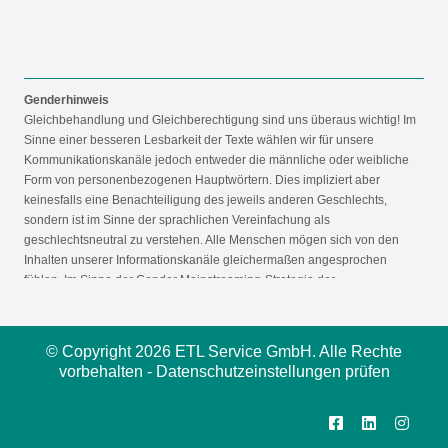
Genderhinweis
Gleichbehandlung und Gleichberechtigung sind uns überaus wichtig! Im
Sinne einer besseren Lesbarkeit der Texte wählen wir für unsere
Kommunikationskanäle jedoch entweder die männliche oder weibliche
Form von personenbezogenen Hauptwörtern. Dies impliziert aber
keinesfalls eine Benachteiligung des jeweils anderen Geschlechts,
sondern ist im Sinne der sprachlichen Vereinfachung als
geschlechtsneutral zu verstehen. Alle Menschen mögen sich von den
Inhalten unserer Informationskanäle gleichermaßen angesprochen
fühlen. Im Sinne der Gender Mainstreaming-Strategie der
Bundesregierung vertreten wir ausdrücklich eine Politik der
gleichstellungssensiblen Informationsvermittlung.
© Copyright 2026 ETL Service GmbH. Alle Rechte
vorbehalten -
Datenschutzeinstellungen prüfen