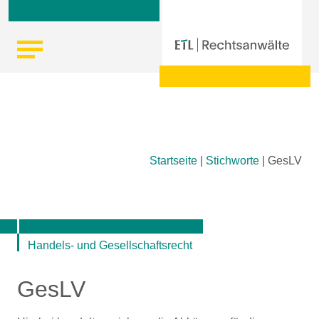
Skip
Startseite
|
Stichworte
|
GesLV
to
content
Handels- und Gesellschaftsrecht
GesLV