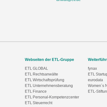
Webseiten der ETL-Gruppe
Weiterfüh
ETL GLOBAL
fynax
ETL Rechtsanwälte
ETL Startu
ETL Wirtschaftsprüfung
eurodata
ETL Unternehmensberatung
Women´s N
ETL Finance
ETL-Stiftu
ETL Personal-Kompetenzcenter
ETL Steuerrecht