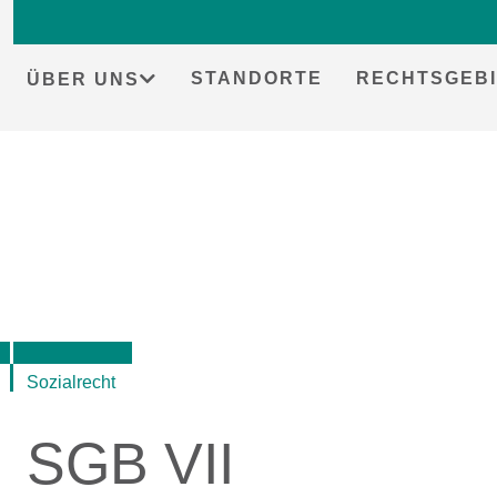
STANDORTE
RECHTSGEBI
ÜBER UNS
Skip
to
content
Sozialrecht
SGB VII