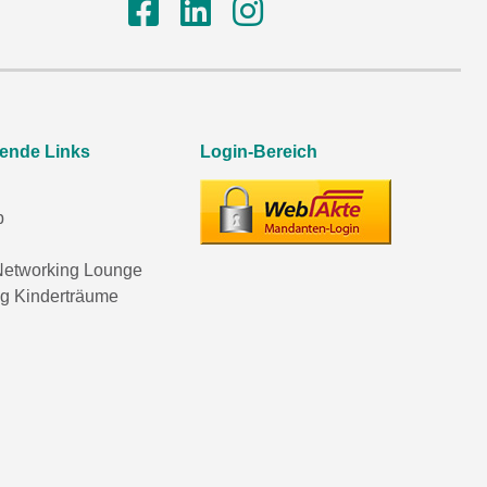
rende Links
Login-Bereich
p
etworking Lounge
ng Kinderträume