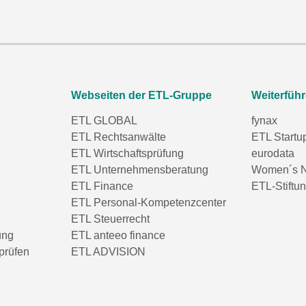
Webseiten der ETL-Gruppe
Weiterfüh
ETL GLOBAL
fynax
ETL Rechtsanwälte
ETL Startu
ETL Wirtschaftsprüfung
eurodata
ETL Unternehmensberatung
Women´s N
ETL Finance
ETL-Stiftu
ETL Personal-Kompetenzcenter
ETL Steuerrecht
ung
ETL anteeo finance
prüfen
ETL ADVISION