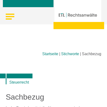
Skip
Startseite
|
Stichworte
|
Sachbezug
to
content
Steuerrecht
Sachbezug