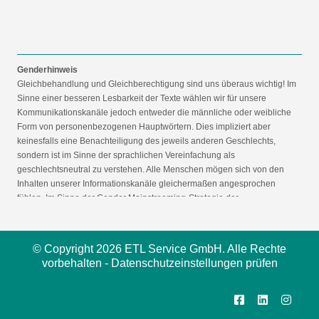
Genderhinweis
Gleichbehandlung und Gleichberechtigung sind uns überaus wichtig! Im
Sinne einer besseren Lesbarkeit der Texte wählen wir für unsere
Kommunikationskanäle jedoch entweder die männliche oder weibliche
Form von personenbezogenen Hauptwörtern. Dies impliziert aber
keinesfalls eine Benachteiligung des jeweils anderen Geschlechts,
sondern ist im Sinne der sprachlichen Vereinfachung als
geschlechtsneutral zu verstehen. Alle Menschen mögen sich von den
Inhalten unserer Informationskanäle gleichermaßen angesprochen
fühlen. Im Sinne der Gender Mainstreaming-Strategie der
Bundesregierung vertreten wir ausdrücklich eine Politik der
gleichstellungssensiblen Informationsvermittlung.
© Copyright 2026 ETL Service GmbH. Alle Rechte
vorbehalten -
Datenschutzeinstellungen prüfen