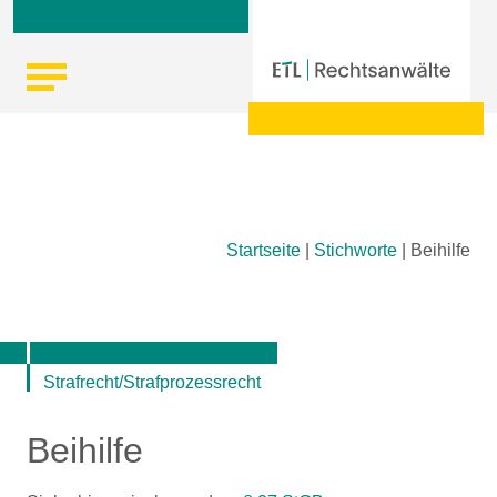
Skip
Startseite
|
Stichworte
|
Beihilfe
to
content
Strafrecht/Strafprozessrecht
Beihilfe