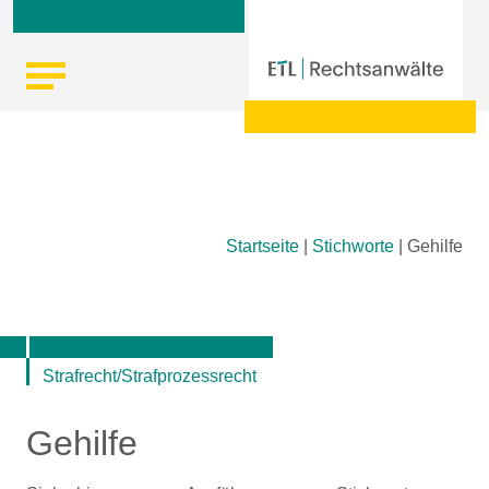
Skip
Startseite
|
Stichworte
|
Gehilfe
to
content
Strafrecht/Strafprozessrecht
Gehilfe