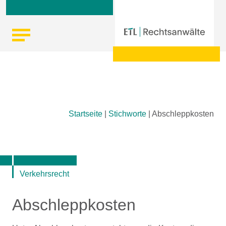
Skip
Startseite
|
Stichworte
|
Abschleppkosten
to
content
Verkehrsrecht
Abschleppkosten