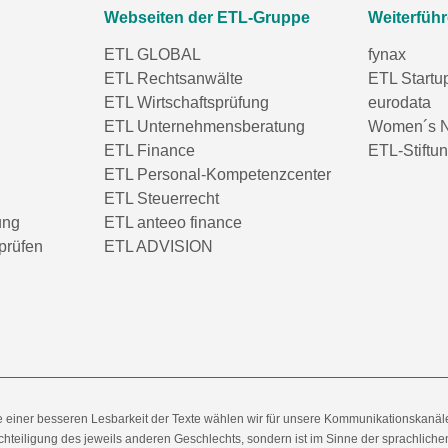
Webseiten der ETL-Gruppe
Weiterfüh
ETL GLOBAL
fynax
ETL Rechtsanwälte
ETL Startu
ETL Wirtschaftsprüfung
eurodata
ETL Unternehmensberatung
Women´s N
ETL Finance
ETL-Stiftu
ETL Personal-Kompetenzcenter
ETL Steuerrecht
ung
ETL anteeo finance
prüfen
ETL ADVISION
e einer besseren Lesbarkeit der Texte wählen wir für unsere Kommunikationskanäl
hteiligung des jeweils anderen Geschlechts, sondern ist im Sinne der sprachlich