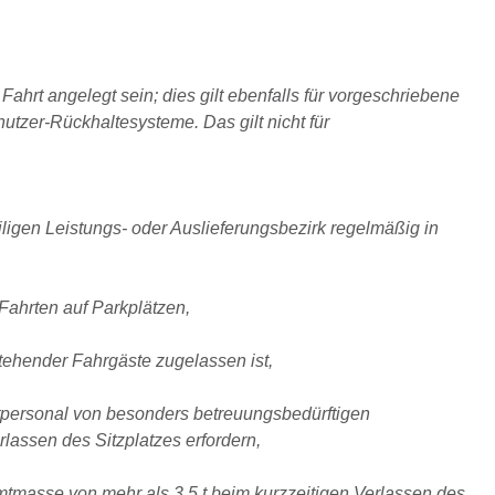
hrt angelegt sein; dies gilt ebenfalls für vorgeschriebene
tzer-Rückhaltesysteme. Das gilt nicht für
igen Leistungs- oder Auslieferungsbezirk regelmäßig in
Fahrten auf Parkplätzen,
tehender Fahrgäste zugelassen ist,
itpersonal von besonders betreuungsbedürftigen
lassen des Sitzplatzes erfordern,
mtmasse von mehr als 3,5 t beim kurzzeitigen Verlassen des