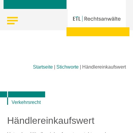
Skip
Startseite
|
Stichworte
|
Händlereinkaufswert
to
content
Verkehrsrecht
Händlereinkaufswert