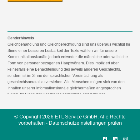
Genderhinweis
Gleichbehandlung und Gleichberechtigung sind uns überaus wichtig! Im
Sinne einer besseren Lesbarkeit der Texte wählen wir für unsere
Kommunikationskanäle jedoch entweder die männliche oder weibliche
Form von personenbezogenen Hauptwörtern. Dies impliziert aber
keinesfalls eine Benachteiligung des jeweils anderen Geschlechts,
sondern ist im Sinne der sprachlichen Vereinfachung als
geschlechtsneutral zu verstehen. Alle Menschen mögen sich von den
Inhalten unserer Informationskanäle gleichermaßen angesprochen
fühlen. Im Sinne der Gender Mainstreaming-Strategie der
Bundesregierung vertreten wir ausdrücklich eine Politik der
gleichstellungssensiblen Informationsvermittlung.
© Copyright 2026 ETL Service GmbH. Alle Rechte
vorbehalten -
Datenschutzeinstellungen prüfen