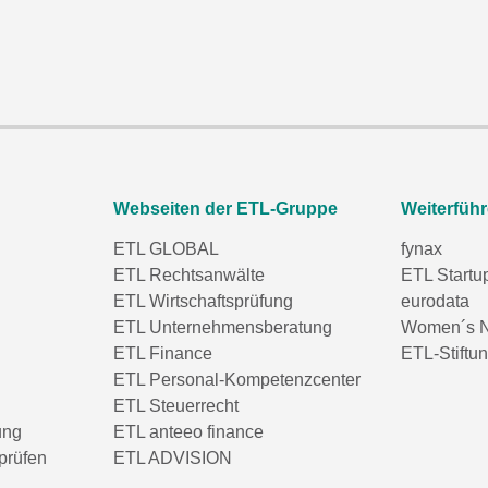
Webseiten der ETL-Gruppe
Weiterfüh
ETL GLOBAL
fynax
ETL Rechtsanwälte
ETL Startu
ETL Wirtschaftsprüfung
eurodata
ETL Unternehmensberatung
Women´s N
ETL Finance
ETL-Stiftu
ETL Personal-Kompetenzcenter
ETL Steuerrecht
ung
ETL anteeo finance
prüfen
ETL ADVISION