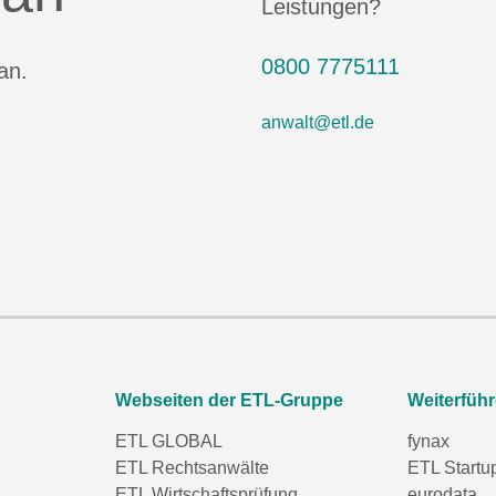
Leistungen?
0800 7775111
an.
anwalt@etl.de
Webseiten der ETL-Gruppe
Weiterfüh
ETL GLOBAL
fynax
ETL Rechtsanwälte
ETL Startu
ETL Wirtschaftsprüfung
eurodata