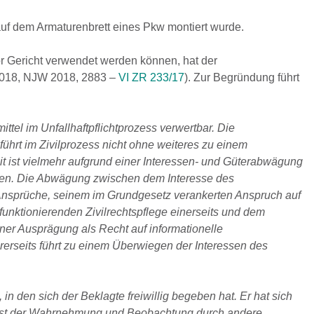
auf dem Armaturenbrett eines Pkw montiert wurde.
 Gericht verwendet werden können, hat der
.2018, NJW 2018, 2883 –
VI ZR 233/17
). Zur Begründung führt
tel im Unfallhaftpflichtprozess verwertbar. Die
ührt im Zivilprozess nicht ohne weiteres zu einem
t ist vielmehr aufgrund einer Interessen- und Güterabwägung
den. Die Abwägung zwischen dem Interesse des
 Ansprüche, seinem im Grundgesetz verankerten Anspruch auf
funktionierenden Zivilrechtspflege einerseits und dem
ner Ausprägung als Recht auf informationelle
erseits führt zu einem Überwiegen der Interessen des
n den sich der Beklagte freiwillig begeben hat. Er hat sich
lbst der Wahrnehmung und Beobachtung durch andere