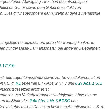
der gebotenen Abwägung zwischen beeinträchtigten
chtliches Gehör sowie dem Gebot des effektiven
n. Dies gilt insbesondere dann, wenn andere zuverlässige
nungsteile heranzuziehen, deren Verwertung konkret im
ngen mit der Dash-Cam ansonsten bei anderer Gelegenheit
B 171/16
:
bst- und Eigentumsschutz sowie zur Beweisdokumentation
t i. S. d.
§ 1
(externer Link)
Abs. 2 Nr. 3 und
§ 27 Abs. 1 S. 2
chutzgesetzes eröffnet ist.
entation von Verkehrsordnungswidrigkeiten ohne eigene
ssen im Sinne des
§ 6b Abs. 1 Nr. 3 BDSG
dar.
enverkehrs mittels Dashcam bestehen Anhaltspunkte i. S. d.