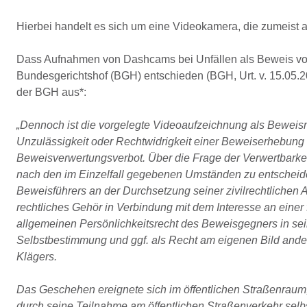
Hierbei handelt es sich um eine Videokamera, die zumeist 
Dass Aufnahmen von Dashcams bei Unfällen als Beweis vor
Bundesgerichtshof (BGH) entschieden (BGH, Urt. v. 15.05
der BGH aus*:
„Dennoch ist die vorgelegte Videoaufzeichnung als Beweismit
Unzulässigkeit oder Rechtwidrigkeit einer Beweiserhebung f
Beweisverwertungsverbot. Über die Frage der Verwertbarkei
nach den im Einzelfall gegebenen Umständen zu entschei
Beweisführers an der Durchsetzung seiner zivilrechtlichen
rechtliches Gehör in Verbindung mit dem Interesse an einer 
allgemeinen Persönlichkeitsrecht des Beweisgegners in sei
Selbstbestimmung und ggf. als Recht am eigenen Bild ander
Klägers.
Das Geschehen ereignete sich im öffentlichen Straßenraum, i
durch seine Teilnahme am öffentlichen Straßenverkehr se