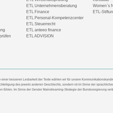
ETL Unternehmensberatung
Women´s N
ETL Finance
ETL-Stiftu
ETL Personal-Kompetenzcenter
ETL Steuerrecht
ung
ETL anteeo finance
prüfen
ETL ADVISION
e einer besseren Lesbarkeit der Texte wählen wir für unsere Kommunikationskanäl
hteiligung des jeweils anderen Geschlechts, sondern ist im Sinne der sprachlich
 fühlen. Im Sinne der Gender Mainstreaming-Strategie der Bundesregierung vertret