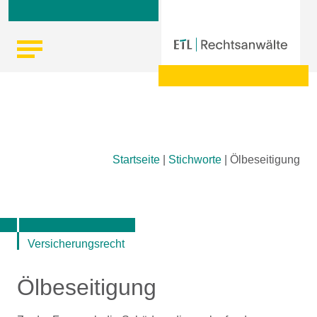
Skip
Startseite
|
Stichworte
|
Ölbeseitigung
to
content
Versicherungsrecht
Ölbeseitigung