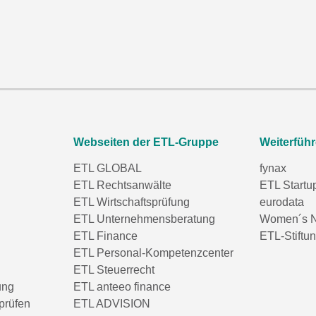
Webseiten der ETL-Gruppe
Weiterfüh
ETL GLOBAL
fynax
ETL Rechtsanwälte
ETL Startu
ETL Wirtschaftsprüfung
eurodata
ETL Unternehmensberatung
Women´s N
ETL Finance
ETL-Stiftu
ETL Personal-Kompetenzcenter
ETL Steuerrecht
ung
ETL anteeo finance
prüfen
ETL ADVISION