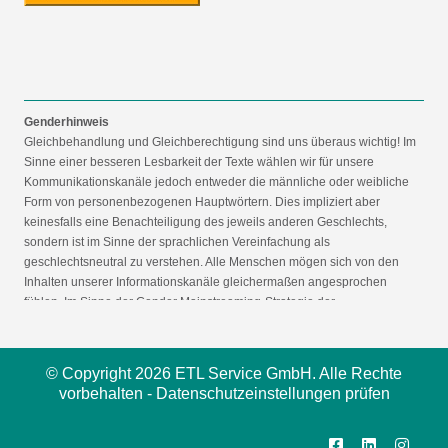
Genderhinweis
Gleichbehandlung und Gleichberechtigung sind uns überaus wichtig! Im
Sinne einer besseren Lesbarkeit der Texte wählen wir für unsere
Kommunikationskanäle jedoch entweder die männliche oder weibliche
Form von personenbezogenen Hauptwörtern. Dies impliziert aber
keinesfalls eine Benachteiligung des jeweils anderen Geschlechts,
sondern ist im Sinne der sprachlichen Vereinfachung als
geschlechtsneutral zu verstehen. Alle Menschen mögen sich von den
Inhalten unserer Informationskanäle gleichermaßen angesprochen
fühlen. Im Sinne der Gender Mainstreaming-Strategie der
Bundesregierung vertreten wir ausdrücklich eine Politik der
gleichstellungssensiblen Informationsvermittlung.
© Copyright 2026 ETL Service GmbH. Alle Rechte
vorbehalten -
Datenschutzeinstellungen prüfen