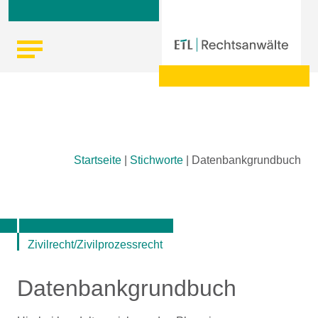
Skip
Startseite
|
Stichworte
|
Datenbankgrundbuch
to
content
Zivilrecht/Zivilprozessrecht
Datenbankgrundbuch