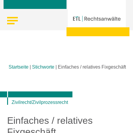
Skip
Startseite
|
Stichworte
|
Einfaches / relatives Fixgeschäft
to
content
Zivilrecht/Zivilprozessrecht
Einfaches / relatives
Fixgeschäft