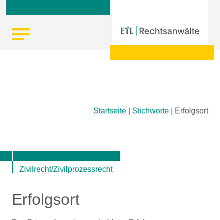
Skip
Startseite
|
Stichworte
|
Erfolgsort
to
content
Zivilrecht/Zivilprozessrecht
Erfolgsort