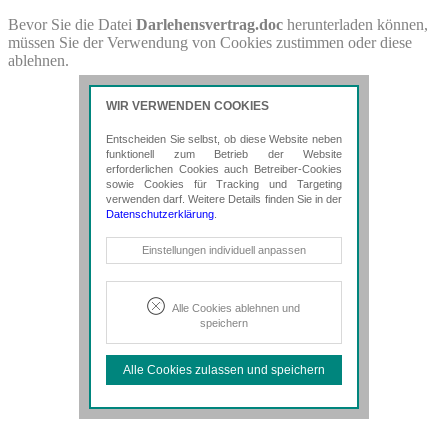
Bevor Sie die Datei
Darlehensvertrag.doc
herunterladen können,
müssen Sie der Verwendung von Cookies zustimmen oder diese
ablehnen.
WIR VERWENDEN COOKIES
Entscheiden Sie selbst, ob diese Website neben
funktionell zum Betrieb der Website
erforderlichen Cookies auch Betreiber-Cookies
sowie Cookies für Tracking und Targeting
verwenden darf. Weitere Details finden Sie in der
Datenschutzerklärung
.
Notwendige Cookies
Einstellungen individuell anpassen
Diese Cookies sind erforderlich, um die
grundlegende Funktionalität der Website
zu sichern.
Alle Cookies ablehnen und
speichern
Tracking- und Targeting-Cookies
Diese Cookies sind erforderlich, um
Alle Cookies zulassen und speichern
unsere Website auf Ihre Bedürfnisse hin
zu optimieren. Hierzu gehört eine
bedarfsgerechte Gestaltung und
fortlaufende Verbesserung unseres
Angebotes einschließlich der
Verknüpfung zu Social-Media-