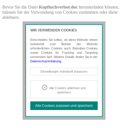
Bevor Sie die Datei
Kopftuchverbot.doc
herunterladen können,
müssen Sie der Verwendung von Cookies zustimmen oder diese
ablehnen.
WIR VERWENDEN COOKIES
Entscheiden Sie selbst, ob diese Website neben
funktionell zum Betrieb der Website
erforderlichen Cookies auch Betreiber-Cookies
sowie Cookies für Tracking und Targeting
verwenden darf. Weitere Details finden Sie in der
Datenschutzerklärung
.
Notwendige Cookies
Einstellungen individuell anpassen
Diese Cookies sind erforderlich, um die
grundlegende Funktionalität der Website
zu sichern.
Alle Cookies ablehnen und
speichern
Tracking- und Targeting-Cookies
Diese Cookies sind erforderlich, um
Alle Cookies zulassen und speichern
unsere Website auf Ihre Bedürfnisse hin
zu optimieren. Hierzu gehört eine
bedarfsgerechte Gestaltung und
fortlaufende Verbesserung unseres
Angebotes einschließlich der
Verknüpfung zu Social-Media-