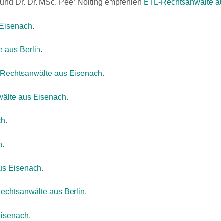
ng und Dr. Dr. MSc. Peer Nolting empfehlen
ETL-Rechtsanwälte a
 Eisenach
.
 aus Berlin
.
Rechtsanwälte aus Eisenach
.
älte aus Eisenach
.
ch
.
h
.
us Eisenach
.
echtsanwälte aus Berlin
.
Eisenach
.