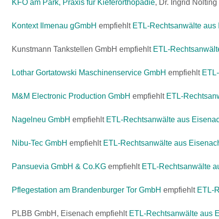
KFO am Park, Praxis für Kieferorthopädie
, Dr. Ingrid Nolti
Kontext Ilmenau gGmbH
empfiehlt
ETL-Rechtsanwälte aus
Kunstmann Tankstellen GmbH empfiehlt
ETL-Rechtsanwälte
Lothar Gortatowski Maschinenservice GmbH
empfiehlt
ETL-
M&M Electronic Production GmbH
empfiehlt
ETL-Rechtsanw
Nagelneu GmbH
empfiehlt
ETL-Rechtsanwälte aus Eisena
Nibu-Tec GmbH
empfiehlt
ETL-Rechtsanwälte aus Eisenac
Pansuevia GmbH & Co.KG
empfiehlt
ETL-Rechtsanwälte a
Pflegestation am Brandenburger Tor GmbH
empfiehlt
ETL-R
PLBB GmbH, Eisenach empfiehlt
ETL-Rechtsanwälte aus 