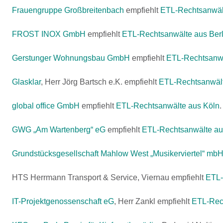
Frauengruppe Großbreitenbach
empfiehlt
ETL-Rechtsanwäl
FROST INOX GmbH
empfiehlt
ETL-Rechtsanwälte aus Berl
Gerstunger Wohnungsbau GmbH
empfiehlt
ETL-Rechtsanwä
Glasklar
, Herr Jörg Bartsch e.K. empfiehlt
ETL-Rechtsanwält
global office GmbH
empfiehlt
ETL-Rechtsanwälte aus Köln
.
GWG „Am Wartenberg“ eG
empfiehlt
ETL-Rechtsanwälte au
Grundstücksgesellschaft Mahlow West „Musikerviertel“ mb
HTS Herrmann Transport & Service, Viernau empfiehlt
ETL-
IT-Projektgenossenschaft eG
, Herr Zankl empfiehlt
ETL-Rec