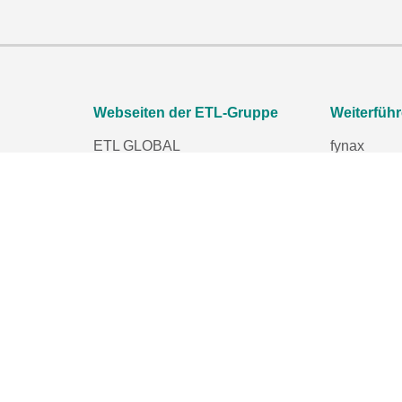
Webseiten der ETL-Gruppe
Weiterfüh
ETL GLOBAL
fynax
ETL Rechtsanwälte
ETL Startu
ETL Wirtschaftsprüfung
eurodata
ETL Unternehmensberatung
Women´s N
ETL Finance
ETL-Stiftu
ETL Personal-Kompetenzcenter
ETL Steuerrecht
ung
ETL anteeo finance
prüfen
ETL ADVISION