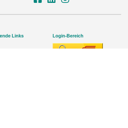
rende Links
Login-Bereich
p
etworking Lounge
ng Kinderträume