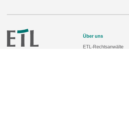
Über uns
ETL-Rechtsanwälte
Zehn gute Gründe
Unternehmen
Referenzen
der ETL-Gruppe
ETL-Gruppe
Stellenangebote
Impressum
Datenschutzerklärung
Barrierefreiheitserklär
Cookie-Einstellungen 