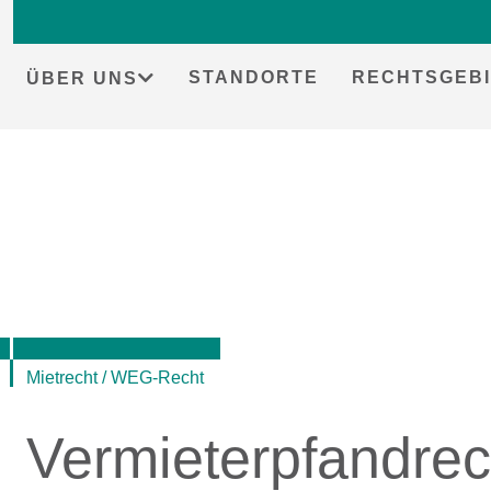
STANDORTE
RECHTSGEBI
ÜBER UNS
Skip
to
content
Mietrecht / WEG-Recht
Vermieterpfandrec