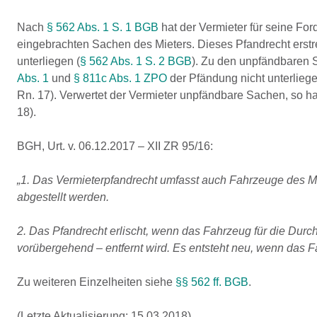
Nach
§ 562 Abs. 1 S. 1 BGB
hat der Vermieter für seine Fo
eingebrachten Sachen des Mieters. Dieses Pfandrecht erstre
unterliegen (
§ 562 Abs. 1 S. 2 BGB
). Zu den unpfändbaren 
Abs. 1
und
§ 811c Abs. 1 ZPO
der Pfändung nicht unterliege
Rn. 17). Verwertet der Vermieter unpfändbare Sachen, so ha
18).
BGH, Urt. v. 06.12.2017 – XII ZR 95/16:
„1. Das Vermieterpfandrecht umfasst auch Fahrzeuge des M
abgestellt werden.
2. Das Pfandrecht erlischt, wenn das Fahrzeug für die Durc
vorübergehend – entfernt wird. Es entsteht neu, wenn das F
Zu weiteren Einzelheiten siehe
§§ 562 ff. BGB
.
(Letzte Aktualisierung: 15.03.2018)