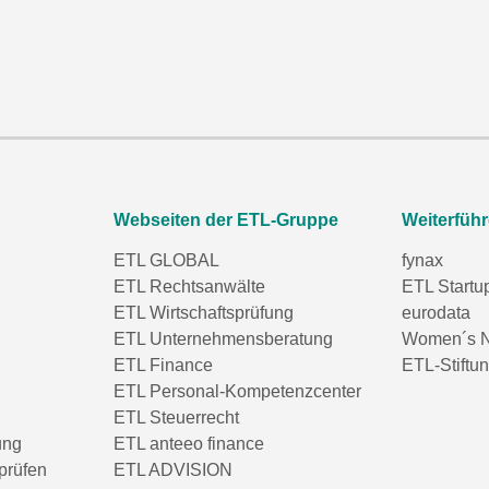
Webseiten der ETL-Gruppe
Weiterfüh
ETL GLOBAL
fynax
ETL Rechtsanwälte
ETL Startu
ETL Wirtschaftsprüfung
eurodata
ETL Unternehmensberatung
Women´s N
ETL Finance
ETL-Stiftu
ETL Personal-Kompetenzcenter
ETL Steuerrecht
ung
ETL anteeo finance
prüfen
ETL ADVISION