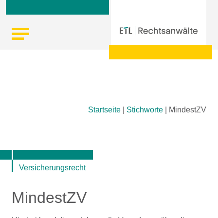
Skip
Startseite
|
Stichworte
|
MindestZV
to
content
Versicherungsrecht
MindestZV