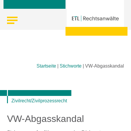
Skip
Startseite
|
Stichworte
|
VW-Abgasskandal
to
content
Zivilrecht/Zivilprozessrecht
VW-Abgasskandal