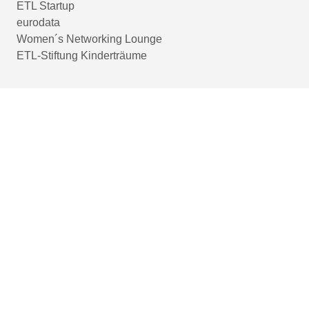
ETL Startup
eurodata
Women´s Networking Lounge
ETL-Stiftung Kinderträume
Login-Bereich
Genderhinweis
Gleichbehandlung und Gleichberechtigung sind uns überaus wichtig! Im
Sinne einer besseren Lesbarkeit der Texte wählen wir für unsere