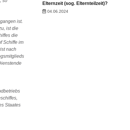
, so
Elternzeit (sog. Elternteilzeit)?
04.06.2024
gangen ist.
, ist die
ffes die
 Schiffe im
ist nach
ngsmitglieds
 Dienstende
ndbetriebs
schiffes,
es Staates