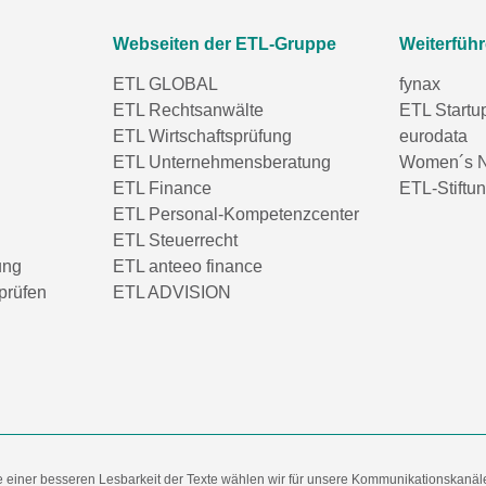
Webseiten der ETL-Gruppe
Weiterfüh
ETL GLOBAL
fynax
ETL Rechtsanwälte
ETL Startu
ETL Wirtschaftsprüfung
eurodata
ETL Unternehmensberatung
Women´s N
ETL Finance
ETL-Stiftu
ETL Personal-Kompetenzcenter
ETL Steuerrecht
ung
ETL anteeo finance
prüfen
ETL ADVISION
e einer besseren Lesbarkeit der Texte wählen wir für unsere Kommunikationskanäl