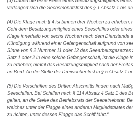
(3) Dauert die erste Reise eines Besatzungsmitglieds eines
verlängert sich die Sechsmonatsfrist des § 1 Absatz 1 bis 
(4) Die Klage nach § 4 ist binnen drei Wochen zu erheben
Geht dem Besatzungsmitglied eines Seeschiffes oder eines B
Klage innerhalb von sechs Wochen nach dem Dienstende an
Kündigung während einer Gefangenschaft aufgrund von see
Sinne von § 2 Nummer 11 oder 12 des Seearbeitsgesetzes z
Satz 1 oder 2 in eine solche Gefangenschaft, ist die Klag
zu erheben; nimmt das Besatzungsmitglied nach der Freilas
an Bord. An die Stelle der Dreiwochenfrist in § 5 Absatz 1 u
(5) Die Vorschriften des Dritten Abschnitts finden nach M
Seeschiffen. Bei Schiffen nach § 114 Absatz 4 Satz 1 des Bet
gelten, an die Stelle des Betriebsrats der Seebetriebsrat. B
welches unter der Flagge eines anderen Mitgliedstaates der
zu richten, unter dessen Flagge das Schiff fährt.“