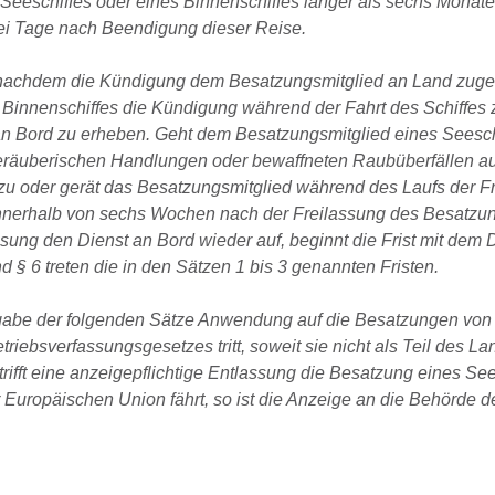
 Seeschiffes oder eines Binnenschiffes länger als sechs Monate
drei Tage nach Beendigung dieser Reise.
, nachdem die Kündigung dem Besatzungsmitglied an Land zuge
innenschiffes die Kündigung während der Fahrt des Schiffes zu
 Bord zu erheben. Geht dem Besatzungsmitglied eines Seeschi
räuberischen Handlungen oder bewaffneten Raubüberfällen auf
u oder gerät das Besatzungsmitglied während des Laufs der Fr
e innerhalb von sechs Wochen nach der Freilassung des Besatzu
sung den Dienst an Bord wieder auf, beginnt die Frist mit dem
nd § 6 treten die in den Sätzen 1 bis 3 genannten Fristen.
aßgabe der folgenden Sätze Anwendung auf die Besatzungen von
riebsverfassungsgesetzes tritt, soweit sie nicht als Teil des La
etrifft eine anzeigepflichtige Entlassung die Besatzung eines See
 Europäischen Union fährt, so ist die Anzeige an die Behörde d