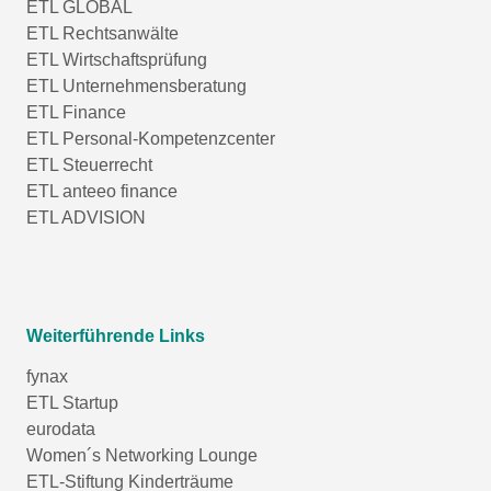
ETL GLOBAL
ETL Rechtsanwälte
ETL Wirtschaftsprüfung
ETL Unternehmensberatung
ETL Finance
ETL Personal-Kompetenzcenter
ETL Steuerrecht
ETL anteeo finance
ETL ADVISION
Weiterführende Links
fynax
ETL Startup
eurodata
Women´s Networking Lounge
ETL-Stiftung Kinderträume