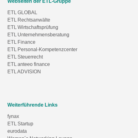
Webseiten der ETL-Gruppe
ETL GLOBAL
ETL Rechtsanwälte
ETL Wirtschaftsprüfung
ETL Unternehmensberatung
ETL Finance
ETL Personal-Kompetenzcenter
ETL Steuerrecht
ETL anteeo finance
ETL ADVISION
Weiterführende Links
fynax
ETL Startup
eurodata