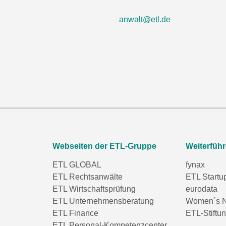
anwalt@etl.de
Webseiten der ETL-Gruppe
Weiterfüh
ETL GLOBAL
fynax
ETL Rechtsanwälte
ETL Startu
ETL Wirtschaftsprüfung
eurodata
ETL Unternehmensberatung
Women´s N
ETL Finance
ETL-Stiftu
ETL Personal-Kompetenzcenter