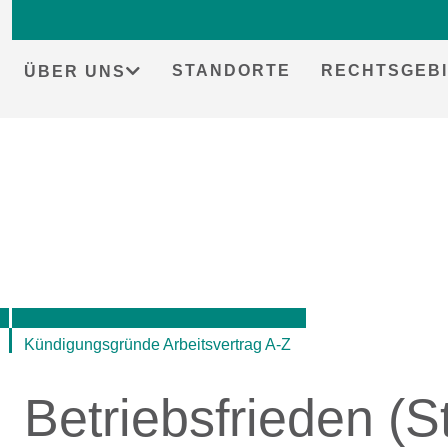
STANDORTE
RECHTSGEBI
ÜBER UNS
Skip
to
content
Kündigungsgründe Arbeitsvertrag A-Z
Betriebsfrieden (S