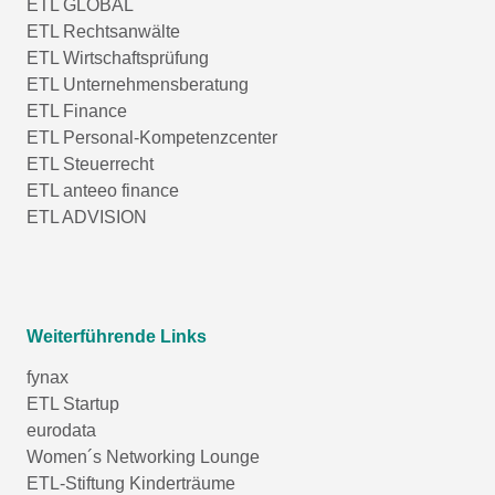
ETL GLOBAL
ETL Rechtsanwälte
ETL Wirtschaftsprüfung
ETL Unternehmensberatung
ETL Finance
ETL Personal-Kompetenzcenter
ETL Steuerrecht
ETL anteeo finance
ETL ADVISION
Weiterführende Links
fynax
ETL Startup
eurodata
Women´s Networking Lounge
ETL-Stiftung Kinderträume