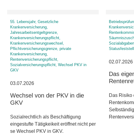
55. Lebensjahr, Gesetzliche
Betriebsprüfun
Krankenversicherung,
Krankenversic
Jahresarbeitsentgeltgrenze,
Rentenkommiss
Krankenversicherungspflicht,
Säumniszuschl
Krankenversicherungswechsel,
Sozialabgaben,
Pflichtversicherungsgrenze, private
Statusfeststel
Krankenversicherung,
Rentenversicherungspflicht,
02.07.2026
Sozialversicherungspflicht, Wechsel PKV in
GKV
Das eigen
Rentenre
03.07.2026
Wechsel von der PKV in die
Das Risiko 
GKV
Rentenkommi
Selbständig
Sozialrechtlich als Beschäftigung
Rentenver
eingestufte Tätigkeikeit eröffnet nicht per
se Wechsel PKV in GKV.