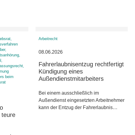
ebsrat,
Arbeitrecht
sverfahren
ber,
08.06.2026
atsanhörung,
l,
Fahrerlaubnisentzug rechtfertigt
fassungsrecht,
Kündigung eines
mmung
ers beim
Außendienstmitarbeiters
srat
Bei einem ausschließlich im
Außendienst eingesetzten Arbeitnehmer
So
kann der Entzug der Fahrerlaubnis…
 teure