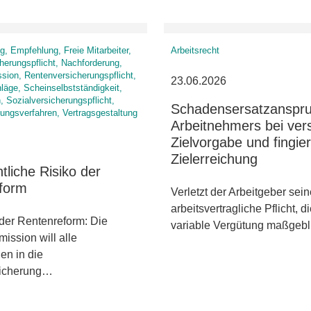
g, Empfehlung, Freie Mitarbeiter,
Arbeitsrecht
herungspflicht, Nachforderung,
ion, Rentenversicherungspflicht,
23.06.2026
äge, Scheinselbstständigkeit,
 Sozialversicherungspflicht,
Schadensersatzanspr
lungsverfahren, Vertragsgestaltung
Arbeitnehmers bei ver
Zielvorgabe und fingier
Zielerreichung
tliche Risiko der
form
Verletzt der Arbeitgeber sei
arbeitsvertragliche Pflicht, di
der Rentenreform: Die
variable Vergütung maßgeb
ssion will alle
en in die
sicherung…