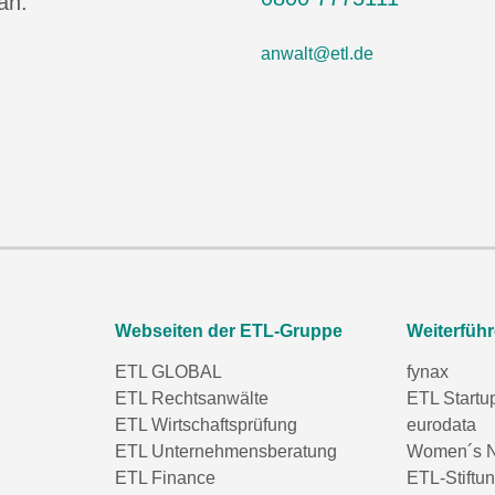
an.
anwalt@etl.de
Webseiten der ETL-Gruppe
Weiterfüh
ETL GLOBAL
fynax
ETL Rechtsanwälte
ETL Startu
ETL Wirtschaftsprüfung
eurodata
ETL Unternehmensberatung
Women´s N
ETL Finance
ETL-Stiftu