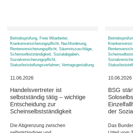
Betriebsprüfung, Freie Mitarbeiter,
Betriebsprüfung
Krankenversicherungspflicht, Nachforderung,
Krankenversic
Rentenversicherungspflicht, Säumniszuschläge,
Rentenversich
Scheinselbstständigkeit, Sozialabgaben,
Scheinselbsts
Sozialversicherungspflicht,
Sozialversiche
Statusfeststellungsverfahren, Vertragsgestaltung
Statusfeststel
11.06.2026
10.06.2026
Handelsvertreter ist
BSG stärk
selbstständig tätig – wichtige
Soloselbs
Entscheidung zur
Einzelfall
Scheinselbstständigkeit
der Sozia
Die Abgrenzung zwischen
Das Bundess
selbstständiger und
Urteil vom 