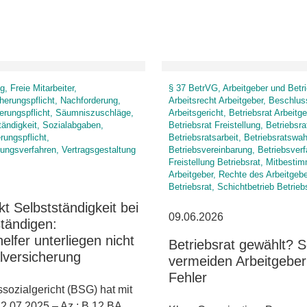
, Freie Mitarbeiter,
§ 37 BetrVG, Arbeitgeber und Betri
herungspflicht, Nachforderung,
Arbeitsrecht Arbeitgeber, Beschlus
erungspflicht, Säumniszuschläge,
Arbeitsgericht, Betriebsrat Arbeitge
tändigkeit, Sozialabgaben,
Betriebsrat Freistellung, Betriebsr
rungspflicht,
Betriebsratsarbeit, Betriebsratswah
lungsverfahren, Vertragsgestaltung
Betriebsvereinbarung, Betriebsver
Freistellung Betriebsrat, Mitbesti
Arbeitgeber, Rechte des Arbeitgeb
Betriebsrat, Schichtbetrieb Betrieb
t Selbstständigkeit bei
09.06.2026
tändigen:
helfer unterliegen nicht
Betriebsrat gewählt? 
lversicherung
vermeiden Arbeitgeber
Fehler
ozialgericht (BSG) hat mit
22.07.2025 – Az.: B 12 BA