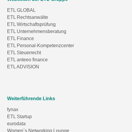
ETL GLOBAL
ETL Rechtsanwälte
ETL Wirtschaftsprüfung
ETL Unternehmensberatung
ETL Finance
ETL Personal-Kompetenzcenter
ETL Steuerrecht
ETL anteeo finance
ETL ADVISION
Weiterführende Links
fynax
ETL Startup
eurodata
Women´s Networking Lounge