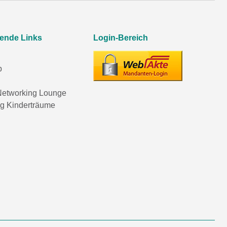
rende Links
Login-Bereich
p
etworking Lounge
ng Kinderträume