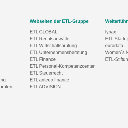
Webseiten der ETL-Gruppe
Weiterfüh
ETL GLOBAL
fynax
ETL Rechtsanwälte
ETL Startu
ETL Wirtschaftsprüfung
eurodata
ETL Unternehmensberatung
Women´s N
ETL Finance
ETL-Stiftu
ETL Personal-Kompetenzcenter
ETL Steuerrecht
ung
ETL anteeo finance
prüfen
ETL ADVISION