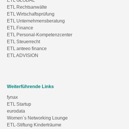
ETL GLOBAL
ETL Rechtsanwälte
ETL Wirtschaftsprüfung
ETL Unternehmensberatung
ETL Finance
ETL Personal-Kompetenzcenter
ETL Steuerrecht
ETL anteeo finance
ETL ADVISION
Weiterführende Links
fynax
ETL Startup
eurodata
Women´s Networking Lounge
ETL-Stiftung Kinderträume