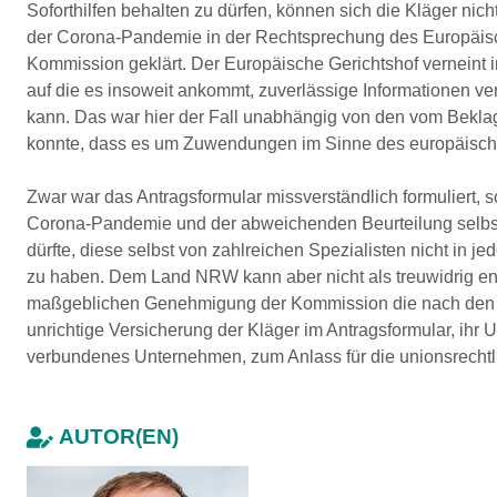
Soforthilfen behalten zu dürfen, können sich die Kläger nic
der Corona-Pandemie in der Rechtsprechung des Europäis
Kommission geklärt. Der Europäische Gerichtshof verneint 
auf die es insoweit an­kommt, zuverlässige Informationen ve
kann. Das war hier der Fall unabhängig von den vom Bekl
konnte, dass es um Zuwendungen im Sinne des europäischen
Zwar war das Antragsformular missverständlich formuliert,
Corona-Pandemie und der abweichenden Beurteilung selbst d
dürfte, diese selbst von zahlreichen Spezialisten nicht in 
zu haben. Dem Land NRW kann aber nicht als treuwidrig en
maßgeblichen Genehmigung der Kommission die nach den re
unrichtige Versicherung der Kläger im Antragsformular, i
verbundenes Unternehmen, zum Anlass für die unionsrecht
AUTOR(EN)