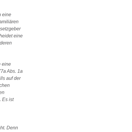
n eine
amiliären
esetzgeber
heidet eine
nderen
e eine
77a Abs. 1a
ls auf der
ichen
den
 Es ist
cht. Denn