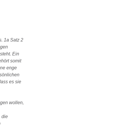
s. 1a Satz 2
igen
teht. Ein
ehört somit
ine enge
rsönlichen
dass es sie
agen wollen,
 die
n