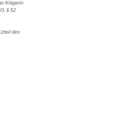
er Klägerin
PO, § 52
Urteil des