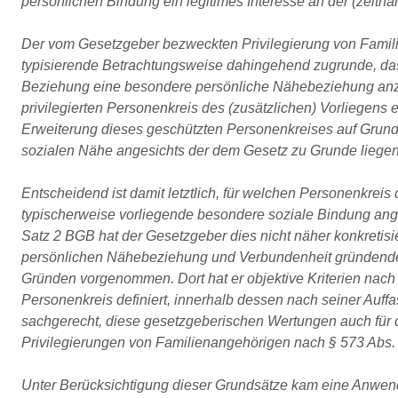
persönlichen Bindung ein legitimes Interesse an der (zeit
Der vom Gesetzgeber bezweckten Privilegierung von Famil
typisierende Betrachtungsweise dahingehend zugrunde, das
Beziehung eine besondere persönliche Nähebeziehung anzu
privilegierten Personenkreis des (zusätzlichen) Vorliegens 
Erweiterung dieses geschützten Personenkreises auf Grund
sozialen Nähe angesichts der dem Gesetz zu Grunde liege
Entscheidend ist damit letztlich, für welchen Personenkrei
typischerweise vorliegende besondere soziale Bindung an
Satz 2 BGB hat der Gesetzgeber dies nicht näher konkretisi
persönlichen Nähebeziehung und Verbundenheit gründend
Gründen vorgenommen. Dort hat er objektive Kriterien nach
Personenkreis definiert, innerhalb dessen nach seiner Auff
sachgerecht, diese gesetzgeberischen Wertungen auch für d
Privilegierungen von Familienangehörigen nach § 573 Abs.
Unter Berücksichtigung dieser Grundsätze kam eine Anwendu