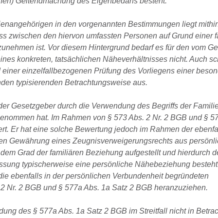
nahen) Geltendmachung des Eigenbedarfs besteht.
ienangehörigen in den vorgenannten Bestimmungen liegt mithi
s zwischen den hiervon umfassten Personen auf Grund einer f
nehmen ist. Vor diesem Hintergrund bedarf es für den vom G
eines konkreten, tatsächlichen Näheverhältnisses nicht. Auch sc
 einer einzelfallbezogenen Prüfung des Vorliegens einer beso
nden typisierenden Betrachtungsweise aus.
s der Gesetzgeber durch die Verwendung des Begriffs der Famili
genommen hat. Im Rahmen von § 573 Abs. 2 Nr. 2 BGB und § 5
ert. Er hat eine solche Bewertung jedoch im Rahmen der ebenfal
en Gewährung eines Zeugnisverweigerungsrechts aus persönl
 dem Grad der familiären Beziehung aufgestellt und hierdurch 
assung typischerweise eine persönliche Nähebeziehung besteht.
ie ebenfalls in der persönlichen Verbundenheit begründeten
 2 Nr. 2 BGB und § 577a Abs. 1a Satz 2 BGB heranzuziehen.
ng des § 577a Abs. 1a Satz 2 BGB im Streitfall nicht in Betra