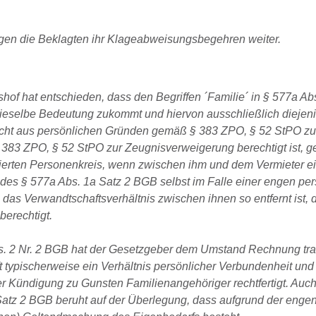
lgen die Beklagten ihr Klageabweisungsbegehren weiter.
hof hat entschieden, dass den Begriffen ´Familie´ in § 577a Ab
ieselbe Bedeutung zukommt und hiervon ausschließlich diejen
cht aus persönlichen Gründen gemäß § 383 ZPO, § 52 StPO zus
§ 383 ZPO, § 52 StPO zur Zeugnisverweigerung berechtigt ist, g
egierten Personenkreis, wenn zwischen ihm und dem Vermieter e
g des § 577a Abs. 1a Satz 2 BGB selbst im Falle einer engen pe
das Verwandtschaftsverhältnis zwischen ihnen so entfernt ist, 
erechtigt.
Abs. 2 Nr. 2 BGB hat der Gesetzgeber dem Umstand Rechnung tr
 typischerweise ein Verhältnis persönlicher Verbundenheit und
ner Kündigung zu Gunsten Familienangehöriger rechtfertigt. Auch
Satz 2 BGB beruht auf der Überlegung, dass aufgrund der enge