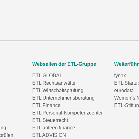
Webseiten der ETL-Gruppe
Weiterfüh
ETL GLOBAL
fynax
ETL Rechtsanwälte
ETL Startu
ETL Wirtschaftsprüfung
eurodata
ETL Unternehmensberatung
Women´s N
ETL Finance
ETL-Stiftu
ETL Personal-Kompetenzcenter
ETL Steuerrecht
ung
ETL anteeo finance
prüfen
ETL ADVISION