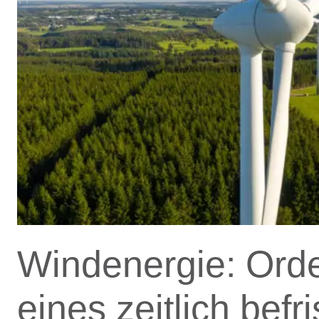
Windenergie: Ord
eines zeitlich befr