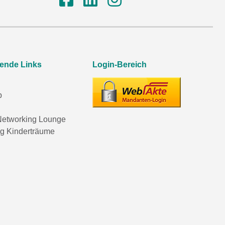
rende Links
Login-Bereich
p
etworking Lounge
ng Kinderträume