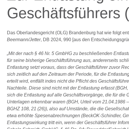
Geschäftsführers 
Das Oberlandesgericht (OLG) Brandenburg hat wie folgt ent
Beermann/Jetter
, DB 2024, 990 [aus den Entscheidungsgrü
„Mit der nach § 46 Nr. 5 GmbHG zu beschließenden Entlastu
für seine bisherige Geschäftsführung aus, andererseits s
Entlastung setzt voraus, dass der Geschäftsführer zuvor Re
sich zeitlich auf den Zeitraum der Periode, für die Entlast
erteilt wird, entfällt indes nicht die Pflicht des Geschäftsfü
Nachteile. Diese sind nicht mit der Entlastung erfasst (BGH
sich die Entlastung auf alle Geschäftsvorgänge, die für die 
Unterlagen erkennbar waren (BGH, Urteil vom 21.04.1986 – 
BGHZ 108, 21 (26)), also auf Umstände, die die Gesellscha
etwa erhöhte Spesenabrechnungen (BeckOK-Schindler, Gm
Entlastungswirkung tritt ein, wenn der Geschäftsführer I