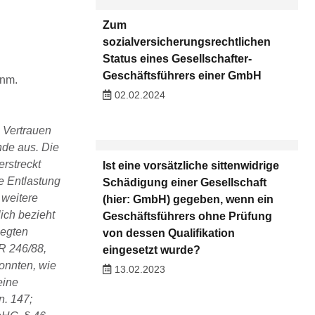
Zum
sozialversicherungsrechtlichen
Status eines Gesellschafter-
Geschäftsführers einer GmbH
Anm.
02.02.2024
 Vertrauen
nde aus. Die
erstreckt
Ist eine vorsätzliche sittenwidrige
ie Entlastung
Schädigung einer Gesellschaft
 weitere
(hier: GmbH) gegeben, wenn ein
lich bezieht
Geschäftsführers ohne Prüfung
legten
von dessen Qualifikation
ZR 246/88,
eingesetzt wurde?
onnten, wie
13.02.2023
eine
n. 147;