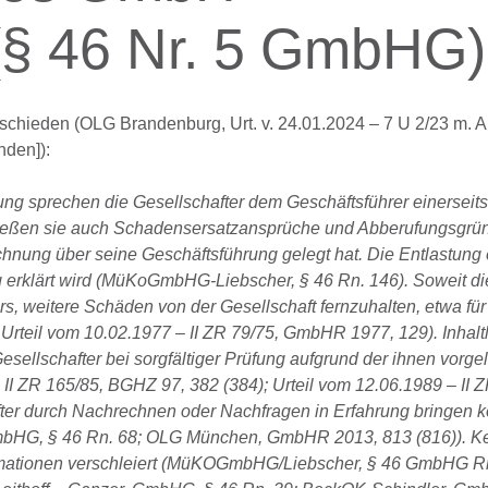
(§ 46 Nr. 5 GmbHG)
schieden (OLG Brandenburg, Urt. v. 24.01.2024 – 7 U 2/23 m. 
nden]):
ng sprechen die Gesellschafter dem Geschäftsführer einerseits
chließen sie auch Schadensersatzansprüche und Abberufungsgrü
chnung über seine Geschäftsführung gelegt hat. Die Entlastung 
ung erklärt wird (MüKoGmbHG-Liebscher, § 46 Rn. 146). Soweit d
hrers, weitere Schäden von der Gesellschaft fernzuhalten, etwa für
, Urteil vom 10.02.1977 – II ZR 79/75, GmbHR 1977, 129). Inhalt
Gesellschafter bei sorgfältiger Prüfung aufgrund der ihnen vorge
II ZR 165/85, BGHZ 97, 382 (384); Urteil vom 12.06.1989 – II 
fter durch Nachrechnen oder Nachfragen in Erfahrung bringen k
bHG, § 46 Rn. 68; OLG München, GmbHR 2013, 813 (816)). K
nformationen verschleiert (MüKOGmbHG/Liebscher, § 46 GmbHG R