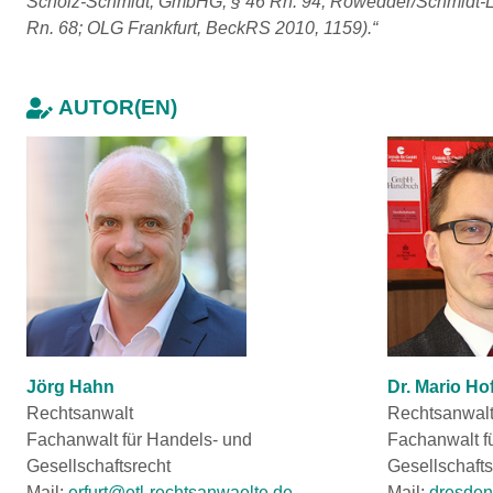
Scholz-Schmidt, GmbHG, § 46 Rn. 94; Rowedder/Schmidt-L
Rn. 68; OLG Frankfurt, BeckRS 2010, 1159).“
AUTOR(EN)
Jörg Hahn
Dr. Mario H
Rechtsanwalt
Rechtsanwal
Fachanwalt für Handels- und
Fachanwalt f
Gesellschaftsrecht
Gesellschafts
Mail:
erfurt@etl-rechtsanwaelte.de
Mail:
dresden