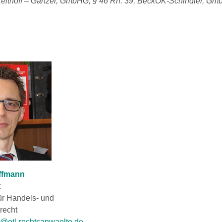
eithoff – Ganzer, GmbHG, § 46 Rn. 39; BeckOK-Schindler, Gm
offmann
t
ür Handels- und
recht
@etl-rechtsanwaelte.de