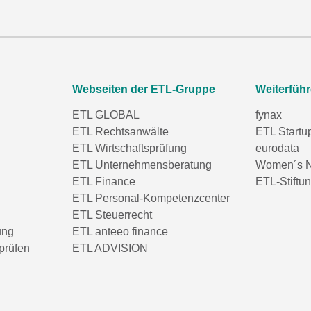
Webseiten der ETL-Gruppe
Weiterfüh
ETL GLOBAL
fynax
ETL Rechtsanwälte
ETL Startu
ETL Wirtschaftsprüfung
eurodata
ETL Unternehmensberatung
Women´s N
ETL Finance
ETL-Stiftu
ETL Personal-Kompetenzcenter
ETL Steuerrecht
ung
ETL anteeo finance
prüfen
ETL ADVISION