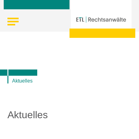
Skip
Startseite
|
Aktuelle Informationen der ETL-Rechtsanwälte
to
content
Aktuelles
Aktuelles