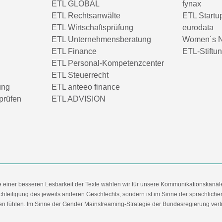
ETL GLOBAL
fynax
ETL Rechtsanwälte
ETL Startu
ETL Wirtschaftsprüfung
eurodata
ETL Unternehmensberatung
Women´s N
ETL Finance
ETL-Stiftu
ETL Personal-Kompetenzcenter
ETL Steuerrecht
ung
ETL anteeo finance
prüfen
ETL ADVISION
e einer besseren Lesbarkeit der Texte wählen wir für unsere Kommunikationskanäl
hteiligung des jeweils anderen Geschlechts, sondern ist im Sinne der sprachlich
 fühlen. Im Sinne der Gender Mainstreaming-Strategie der Bundesregierung vertret