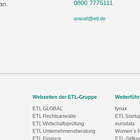
0800 7775111
an.
anwalt@etl.de
Webseiten der ETL-Gruppe
Weiterfüh
ETL GLOBAL
fynax
ETL Rechtsanwälte
ETL Startu
ETL Wirtschaftsprüfung
eurodata
ETL Unternehmensberatung
Women´s N
ETL Finance
ETL-Stiftu