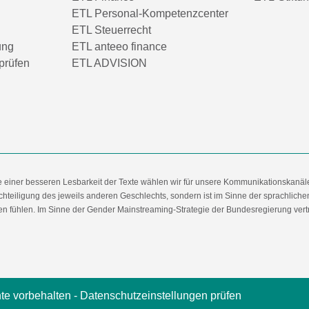
ETL Personal-Kompetenzcenter
ETL Steuerrecht
ung
ETL anteeo finance
prüfen
ETL ADVISION
e einer besseren Lesbarkeit der Texte wählen wir für unsere Kommunikationskanäl
hteiligung des jeweils anderen Geschlechts, sondern ist im Sinne der sprachlich
 fühlen. Im Sinne der Gender Mainstreaming-Strategie der Bundesregierung vertret
te vorbehalten -
Datenschutzeinstellungen prüfen