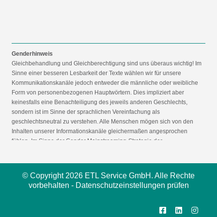
Genderhinweis
Gleichbehandlung und Gleichberechtigung sind uns überaus wichtig! Im
Sinne einer besseren Lesbarkeit der Texte wählen wir für unsere
Kommunikationskanäle jedoch entweder die männliche oder weibliche
Form von personenbezogenen Hauptwörtern. Dies impliziert aber
keinesfalls eine Benachteiligung des jeweils anderen Geschlechts,
sondern ist im Sinne der sprachlichen Vereinfachung als
geschlechtsneutral zu verstehen. Alle Menschen mögen sich von den
Inhalten unserer Informationskanäle gleichermaßen angesprochen
fühlen. Im Sinne der Gender Mainstreaming-Strategie der
Bundesregierung vertreten wir ausdrücklich eine Politik der
gleichstellungssensiblen Informationsvermittlung.
© Copyright 2026 ETL Service GmbH. Alle Rechte
vorbehalten -
Datenschutzeinstellungen prüfen